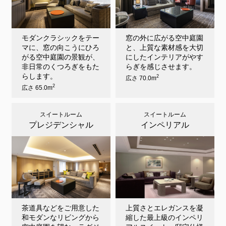
モダンクラシックをテー
窓の外に広がる空中庭園
マに、窓の向こうにひろ
と、上質な素材感を大切
がる空中庭園の景観が、
にしたインテリアがやす
非日常のくつろぎをもた
らぎを感じさせます。
らします。
2
広さ 70.0m
2
広さ 65.0m
スイートルーム
スイートルーム
プレジデンシャル
インペリアル
茶道具などをご用意した
上質さとエレガンスを凝
和モダンなリビングから
縮した最上級のインペリ