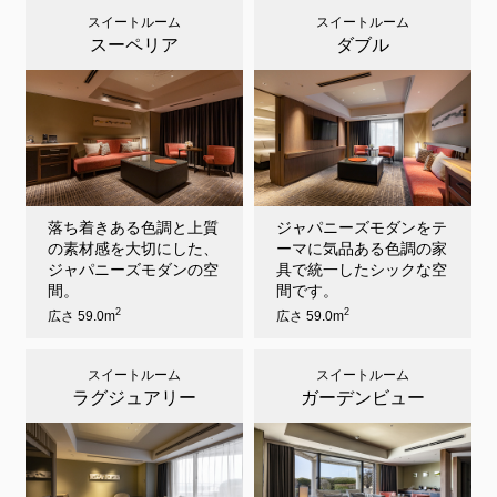
スイートルーム
スイートルーム
スーペリア
ダブル
落ち着きある色調と上質
ジャパニーズモダンをテ
の素材感を大切にした、
ーマに気品ある色調の家
ジャパニーズモダンの空
具で統一したシックな空
間。
間です。
2
2
広さ 59.0m
広さ 59.0m
スイートルーム
スイートルーム
ラグジュアリー
ガーデンビュー