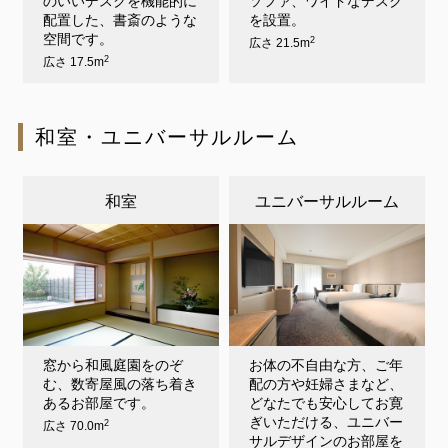
のいいデスクを機能的に
ソファ、ワイドなデスク
配置した、書斎のような
を設置。
空間です。
2
広さ 21.5m
2
広さ 17.5m
和室・ユニバーサルルーム
和室
ユニバーサルルーム
窓から和風庭園をのぞ
お体の不自由な方、ご年
む、数寄屋風の落ち着き
配の方や妊婦さまなど、
あるお部屋です。
どなたでも安心してお寛
ぎいただける、ユニバー
2
広さ 70.0m
サルデザインのお部屋を