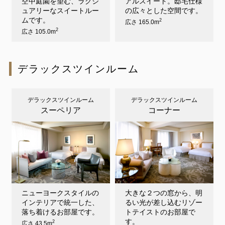
空中庭園を望む、ラグジ
アルスイート。邸宅仕様
ュアリーなスイートルー
の広々とした空間です。
ムです。
2
広さ 165.0m
2
広さ 105.0m
デラックスツインルーム
デラックスツインルーム
デラックスツインルーム
スーペリア
コーナー
ニューヨークスタイルの
大きな２つの窓から、明
インテリアで統一した、
るい光が差し込むリゾー
落ち着けるお部屋です。
トテイストのお部屋で
す。
2
広さ 43.5m