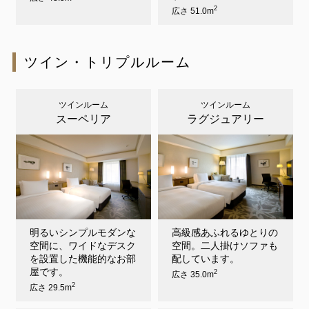
2
広さ 51.0m
ツイン・トリプルルーム
ツインルーム
ツインルーム
スーペリア
ラグジュアリー
明るいシンプルモダンな
高級感あふれるゆとりの
空間に、ワイドなデスク
空間。二人掛けソファも
を設置した機能的なお部
配しています。
屋です。
2
広さ 35.0m
2
広さ 29.5m