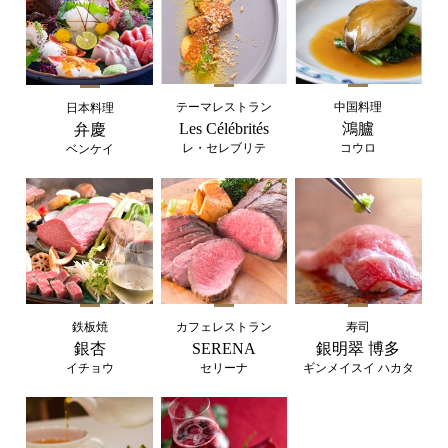
テーマレストラン
中国料理
日本料理
Les Célébrités
鴻臚
弁慶
レ・セレブリテ
コウロ
ベンケイ
鉄板焼
カフェレストラン
寿司
銀杏
SERENA
銀明翠 博多
イチョウ
セリーナ
ギンメイスイ ハカタ