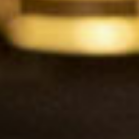
1F
ティー＆カクテルラウンジ
お席のご予約
TEL 092-482-1167
1F メインバー
夜間飛行
お席のご予約