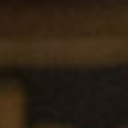
TEL 092-482-1168
以下のレストランをご利用の場合はお問合せフォームからご
連絡頂けますようお願いします
2F 寿司
銀明翠 博多
ご予約お問合せ
TEL 092-482-1174
個室やレストランご利用で、ご不明な点がございましたらお
気軽にご相談下さい。