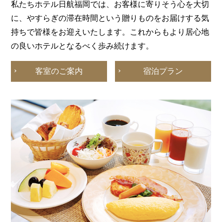
私たちホテル日航福岡では、お客様に寄りそう心を大切
に、やすらぎの滞在時間という贈りものをお届けする気
ホテル
持ちで皆様をお迎えいたします。これからもより居心地
2025.09.02
レストラン
の良いホテルとなるべく歩み続けます。
2026.06.16
ホテル全体に関するお知らせ
客室のご案内
宿泊プラン
JAL会社創立75周年記念ランチ
ホテル全体に関するお知らせをご確認いただけます
JAL会社創立75周年記念ランチ