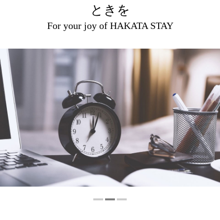
ときを
レストラン
イベント
ホテル
宿泊
宴会
For your joy of HAKATA STAY
2025.09.30
2026.06.17
2021.04.03
2025.09.01
2026.03.30
ユニフォームミーティングプランのご
Tea & Cocktail Lounge【期間限定新パ
【ふたりで叶えたい結婚式のカタチ】
2025年9月客室リニューアルのご案内
ネクスペイ 第5弾が始まります
スタメニュー】イカ墨パスタ
ウェディングフェア開催
案内
旅の途中に見る景色には、機内から見える海の白波や、
福岡市が発行する「ネクスペイ（プレミアム付電子商品
車窓から望む遠くの山並み、大博通りの並木など様々な
券）」がホテル日航福岡にてご利用いただけます。
Tea & Cocktail Lounge【期間限定新パスタメニュー】イ
ホテル日航福岡で開催される様々なウェディングフェア
チームの一体感を高める“ユニフォームミーティングプ
情景とホテル日航福岡での滞在のひとときが一つの物語
をご紹介します。
カ墨パスタ
ラン”。
となり、ゲストの皆様の記憶に残るよう願いを込めてリ
お揃いのTシャツまたはポロシャツを着て臨む会議や懇
ニューアルしました。
親会は、いつもよりリラックスした雰囲気でコミュニケ
ーションが深まります。
お料理・飲み放題（2時間）・会場使用料・マイク2本付
きで、準備もスムーズ。
チームビルディングやキックオフ、部署懇親会に最適で
す。
ご利用期間