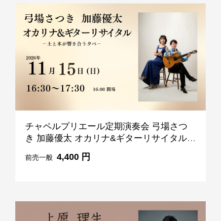
2F 鉄板焼
銀杏
お席のご予約
TEL 092-482-1166
チャペルプリエール定期演奏会 弓場さつ
2F 日本料理
き 加藤優太 オカリナ&ギターリサイタル
弁慶
11月15日 (日) 16:30-17:30
4,400 円
前売一般
お席のご予約
TEL 092-482-1165