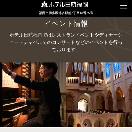
福岡市博多区博多駅前2丁目18番25号
インターネットにてレストランのお席の
イベント情報
ご予約を承っております
ホテル日航福岡ではレストランイベントやディナーシ
ョー・チャペルでのコンサートなどのイベントを行っ
ております。
2F カフェレストラン
セリーナ
お席のご予約
TEL 092-482-1161
2F テーマレストラン