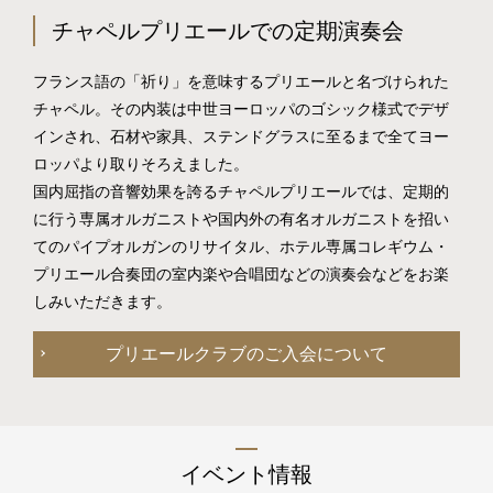
レ・セレブリテ
チャペルプリエールでの定期演奏会
フランス語の「祈り」を意味するプリエールと名づけられた
お席のご予約
チャペル。その内装は中世ヨーロッパのゴシック様式でデザ
TEL 092-482-1163
インされ、石材や家具、ステンドグラスに至るまで全てヨー
ロッパより取りそろえました。
国内屈指の音響効果を誇るチャペルプリエールでは、定期的
に行う専属オルガニストや国内外の有名オルガニストを招い
2F 中国料理
てのパイプオルガンのリサイタル、ホテル専属コレギウム・
鴻臚
プリエール合奏団の室内楽や合唱団などの演奏会などをお楽
しみいただきます。
プリエールクラブのご入会について
お席のご予約
TEL 092-482-1164
イベント情報