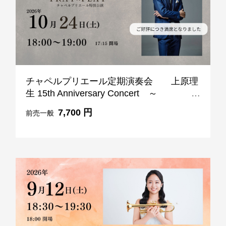
TEL 092-482-1168
以下のレストランをご利用の場合はお問合せフォームからご
連絡頂けますようお願いします
チャペルプリエール定期演奏会 上原理
生 15th Anniversary Concert ～
2F 寿司
PRAY×PLAY ～ 10月24日 (土) 18:00-
銀明翠 博多
7,700 円
前売一般
19:00
ご予約お問合せ
TEL 092-482-1174
個室やレストランご利用で、ご不明な点がございましたらお
気軽にご相談下さい。