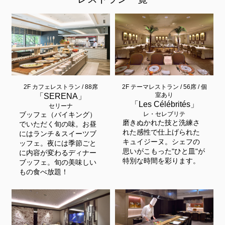
2F カフェレストラン / 88席
2F テーマレストラン / 56席 / 個
室あり
「SERENA」
「Les Célébrités」
セリーナ
ブッフェ（バイキング）
レ・セレブリテ
磨きぬかれた技と洗練さ
でいただく旬の味。お昼
れた感性で仕上げられた
にはランチ＆スイーツブ
キュイジーヌ。シェフの
ッフェ。夜には季節ごと
思いがこもった"ひと皿"が
に内容が変わるディナー
特別な時間を彩ります。
ブッフェ。旬の美味しい
もの食べ放題！