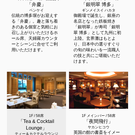
「弁慶」
「銀明翠 博多」
ベンケイ
ギンメイスイ ハカタ
伝統の博多塀がお迎えす
御殿場で誕生し、銀座の
る「弁慶」。趣と落ち着
名店となった鉄板焼き
きのある個室と気軽にお
「銀明翠」が寿司「銀明
召し上がりいただけるホ
翠 博多」として九州に初
ール席、天婦羅カウンタ
上陸。玄界灘はもとよ
ーとシーンに合せてご利
り、日本中の選りすぐり
用いただけます。
の旬の味わいを一流職人
の技と共にご堪能いただ
けます。
1F / 58席
1F メインバー / 58席
「Tea & Cocktail
「夜間飛行」
ヤカンヒコウ
Lounge」
英国の館の書斎をイメー
ティー＆カクテルラウンジ