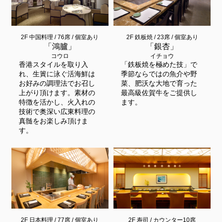
2F 中国料理 / 76席 / 個室あり
2F 鉄板焼 / 23席 / 個室あり
「鴻臚」
「銀杏」
コウロ
イチョウ
香港スタイルを取り入
「鉄板焼を極めた技」で
れ、生簀に泳ぐ活海鮮は
季節ならではの魚介や野
お好みの調理法でお召し
菜、肥沃な大地で育った
上がり頂けます。素材の
最高級佐賀牛をご提供し
特徴を活かし、火入れの
ます。
技術で奥深い広東料理の
真髄をお楽しみ頂けま
す。
2F 日本料理 / 77席 / 個室あり
2F 寿司 / カウンター10席