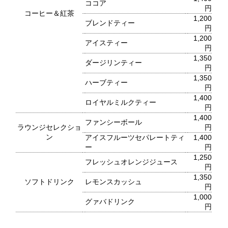
ココア
円
2F 鉄板焼
コーヒー＆紅茶
1,200
ブレンドティー
銀杏
円
1,200
アイスティー
円
1,350
ダージリンティー
お席のご予約
円
1,350
ハーブティー
TEL 092-482-1166
円
1,400
ロイヤルミルクティー
円
1,400
ファンシーボール
ラウンジセレクショ
円
ン
アイスフルーツセパレートティ
1,400
2F 日本料理
ー
円
弁慶
1,250
フレッシュオレンジジュース
円
1,350
ソフトドリンク
レモンスカッシュ
円
お席のご予約
1,000
グァバドリンク
円
TEL 092-482-1165