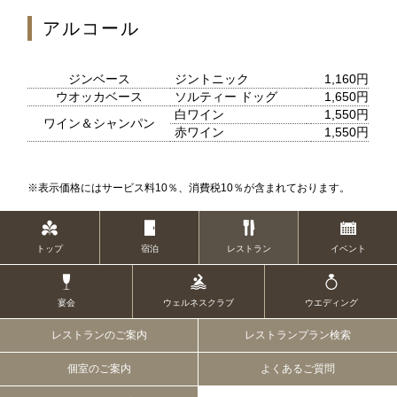
アルコール
1F
ジンベース
ジントニック
1,160円
ティー＆カクテルラウンジ
ウオッカベース
ソルティー ドッグ
1,650円
白ワイン
1,550円
ワイン＆シャンパン
赤ワイン
1,550円
お席のご予約
※表示価格にはサービス料10％、消費税10％が含まれております。
TEL 092-482-1167
トップ
宿泊
レストラン
イベント
1F メインバー
夜間飛行
宴会
ウェルネスクラブ
ウエディング
レストランのご案内
レストランプラン検索
個室のご案内
よくあるご質問
お席のご予約