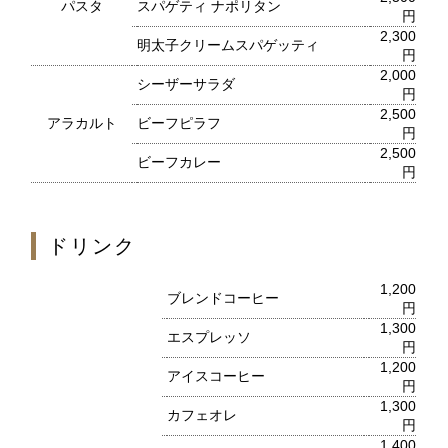
レ・セレブリテ
パスタ
スパゲティ ナポリタン
円
2,300
明太子クリームスパゲッティ
円
2,000
お席のご予約
シーザーサラダ
円
2,500
アラカルト
ビーフピラフ
TEL 092-482-1163
円
2,500
ビーフカレー
円
2F 中国料理
ドリンク
鴻臚
1,200
ブレンドコーヒー
円
お席のご予約
1,300
エスプレッソ
円
1,200
TEL 092-482-1164
アイスコーヒー
円
1,300
カフェオレ
円
1,400