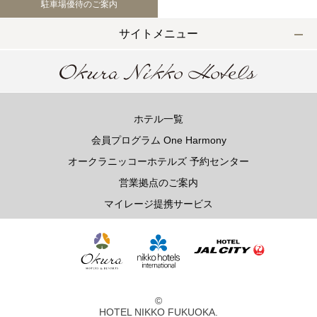
駐車場優待のご案内
TEL 092-482-1168
サイトメニュー
以下のレストランをご利用の場合はお問合せフォームからご
連絡頂けますようお願いします
ホテル一覧
2F 寿司
会員プログラム One Harmony
銀明翠 博多
オークラニッコーホテルズ 予約センター
営業拠点のご案内
ご予約お問合せ
マイレージ提携サービス
TEL 092-482-1174
個室やレストランご利用で、ご不明な点がございましたらお
©
気軽にご相談下さい。
HOTEL NIKKO FUKUOKA.