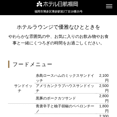
福岡市博多区博多駅前2丁目18番25号
インターネットにてレストランのお席の
ご予約を承っております
ホテルラウンジで優雅なひとときを
やわらかな雰囲気の中、お気に入りのお飲み物やお食
事と一緒にくつろぎの時間をお過ごしください。
2F カフェレストラン
セリーナ
フードメニュー
お席のご予約
糸島ロースハムのミックスサンドイ
2,100
ッチ
円
TEL 092-482-1161
サンドイッ
アメリカンクラブハウスサンドイッ
2,500
チ
チ
円
2,800
黒豚のポークカツサンド
円
青唐辛子と柚子胡椒のペペロンチー
1,800
2F テーマレストラン
ノ
円
2,300