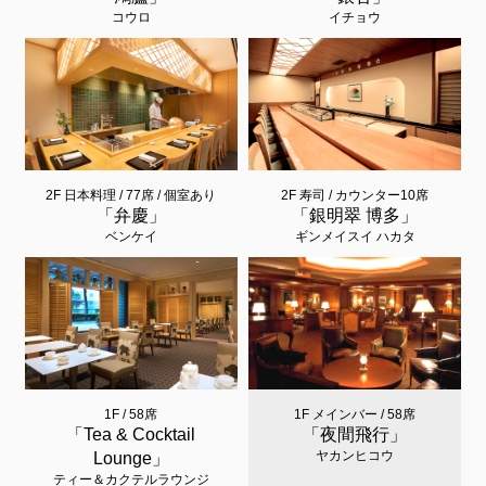
コウロ
イチョウ
2F 日本料理 / 77席 / 個室あり
2F 寿司 / カウンター10席
「弁慶」
「銀明翠 博多」
ベンケイ
ギンメイスイ ハカタ
1F / 58席
1F メインバー / 58席
「Tea & Cocktail
「夜間飛行」
ヤカンヒコウ
Lounge」
ティー＆カクテルラウンジ