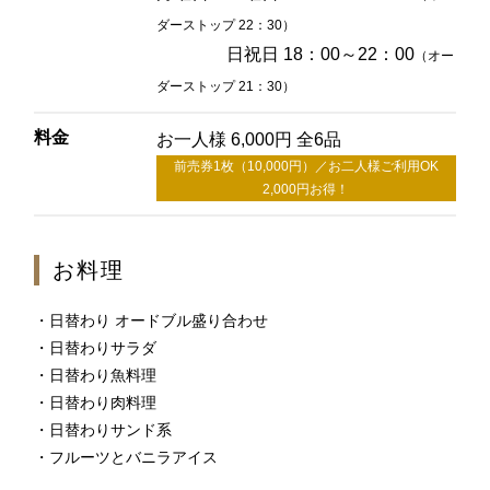
2F 鉄板焼
ダーストップ 22：30）
銀杏
日祝日 18：00～22：00
（オー
ダーストップ 21：30）
お席のご予約
料金
お一人様 6,000円 全6品
前売券1枚（10,000円）／お二人様ご利用OK
TEL 092-482-1166
2,000円お得！
お料理
2F 日本料理
・日替わり オードブル盛り合わせ
弁慶
・日替わりサラダ
・日替わり魚料理
・日替わり肉料理
お席のご予約
・日替わりサンド系
・フルーツとバニラアイス
TEL 092-482-1165