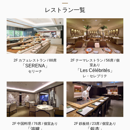
レストラン一覧
2F カフェレストラン / 88席
2F テーマレストラン / 56席 / 個
室あり
「SERENA」
「Les Célébrités」
セリーナ
レ・セレブリテ
2F 中国料理 / 76席 / 個室あり
2F 鉄板焼 / 23席 / 個室あり
「鴻臚」
「銀杏」