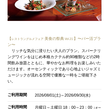
レ・セレブリテ
お席のご予約
TEL 092-482-1163
【
美食の祭典
】〜バー活プラ
レストラングルメフェア
Vol.21
ン〜
リッチな気分に浸りたい大人のプラン。スパークリ
2F 中国料理
ングワインをはじめ本格カクテル約90種類などの2時
鴻臚
間飲み放題とともに、華やかなお料理をお楽しみいた
だけます。オーセンティックであり心地よいジャズミ
ュージックが流れる空間で優雅な一時をご堪能下さ
お席のご予約
い。
TEL 092-482-1164
ご利用期間
2026/08/01(土)～2026/09/30(水)
ご利用時間
月曜日～土曜日 18：00～23：00
（オー