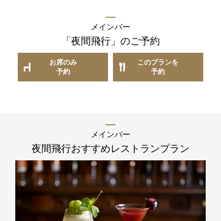
TEL 092-482-1168
メインバー
「夜間飛行」
のご予約
以下のレストランをご利用の場合はお問合せフォームからご
連絡頂けますようお願いします
お席のみ
このプランを
予約
予約
2F 寿司
銀明翠 博多
メインバー
ご予約お問合せ
夜間飛行
おすすめレストランプラン
TEL 092-482-1174
個室やレストランご利用で、ご不明な点がございましたらお
気軽にご相談下さい。