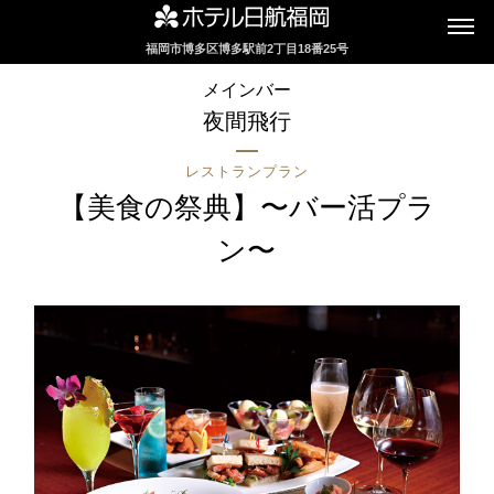
福岡市博多区博多駅前2丁目18番25号
インターネットにてレストランのお席の
メインバー
ご予約を承っております
夜間飛行
レストランプラン
2F カフェレストラン
【美食の祭典】〜バー活プラ
セリーナ
ン〜
お席のご予約
TEL 092-482-1161
2F テーマレストラン