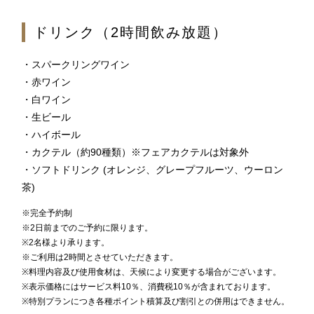
ドリンク（2時間飲み放題）
1F
・スパークリングワイン
ティー＆カクテルラウンジ
・赤ワイン
・白ワイン
・生ビール
お席のご予約
・ハイボール
・カクテル（約90種類）※フェアカクテルは対象外
TEL 092-482-1167
・ソフトドリンク (オレンジ、グレープフルーツ、ウーロン
茶)
※完全予約制
1F メインバー
※2日前までのご予約に限ります。
夜間飛行
※2名様より承ります。
※ご利用は2時間とさせていただきます。
※料理内容及び使用食材は、天候により変更する場合がございます。
※表示価格にはサービス料10％、消費税10％が含まれております。
お席のご予約
※特別プランにつき各種ポイント積算及び割引との併用はできません。