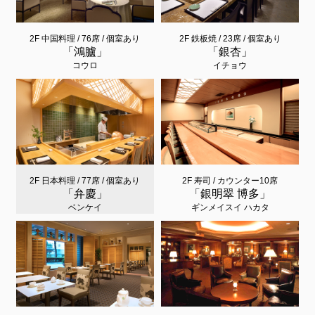
2F 中国料理 / 76席 / 個室あり
2F 鉄板焼 / 23席 / 個室あり
「鴻臚」
「銀杏」
コウロ
イチョウ
2F 日本料理 / 77席 / 個室あり
2F 寿司 / カウンター10席
「弁慶」
「銀明翠 博多」
ベンケイ
ギンメイスイ ハカタ