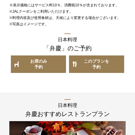
※表示価格にはサービス料10％、消費税10％が含まれております。
※JALクーポンをご利用いただけます。
※料理内容及び使用食材は、天候により変更する場合がございます。
1F
※写真はイメージです。
ティー＆カクテルラウンジ
日本料理
「弁慶」
のご予約
お席のご予約
お席のみ
このプランを
TEL 092-482-1167
予約
予約
1F メインバー
夜間飛行
日本料理
弁慶
おすすめレストランプラン
お席のご予約