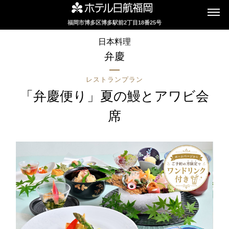
福岡市博多区博多駅前2丁目18番25号
インターネットにてレストランのお席の
日本料理
ご予約を承っております
弁慶
レストランプラン
2F カフェレストラン
「弁慶便り」夏の鰻とアワビ会
セリーナ
席
お席のご予約
TEL 092-482-1161
2F テーマレストラン