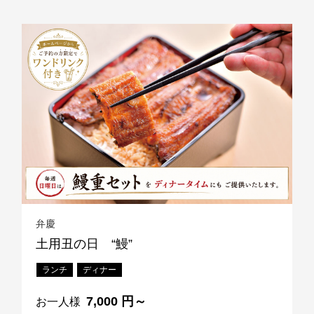
弁慶
土用丑の日 “鰻”
ランチ
ディナー
7,000 円～
お一人様