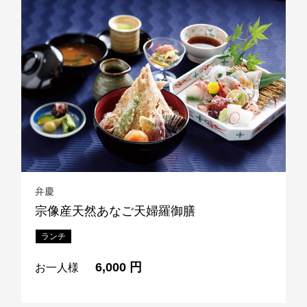
レストラン全般に関する
お問合せはこちら
TEL 092-482-1111
弁慶
宗像産天然あなご天婦羅御膳
ランチ
6,000 円
お一人様