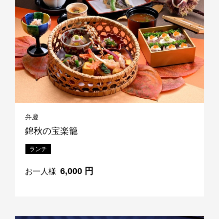
TEL 092-482-1168
以下のレストランをご利用の場合はお問合せフォームからご
連絡頂けますようお願いします
2F 寿司
銀明翠 博多
弁慶
錦秋の宝楽籠
ご予約お問合せ
ランチ
TEL 092-482-1174
6,000 円
お一人様
個室やレストランご利用で、ご不明な点がございましたらお
気軽にご相談下さい。