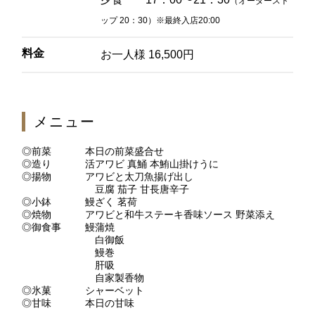
（オーダースト
2F 鉄板焼
ップ 20：30）※最終入店20:00
銀杏
料金
お一人様 16,500円
お席のご予約
メニュー
TEL 092-482-1166
◎前菜
本日の前菜盛合せ
◎造り
活アワビ 真鯒 本鮪山掛けうに
◎揚物
アワビと太刀魚揚げ出し
豆腐 茄子 甘長唐辛子
2F 日本料理
◎小鉢
鰻ざく 茗荷
弁慶
◎焼物
アワビと和牛ステーキ香味ソース 野菜添え
◎御食事
鰻蒲焼
白御飯
鰻巻
お席のご予約
肝吸
自家製香物
◎氷菓
シャーベット
TEL 092-482-1165
◎甘味
本日の甘味