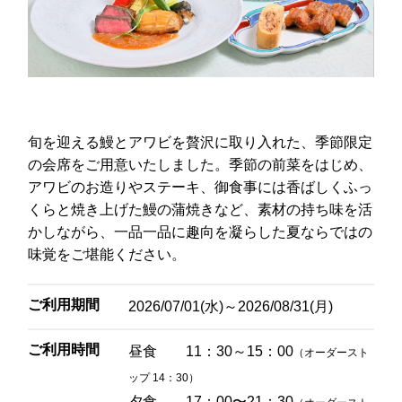
レ・セレブリテ
お席のご予約
TEL 092-482-1163
旬を迎える鰻とアワビを贅沢に取り入れた、季節限定
の会席をご用意いたしました。季節の前菜をはじめ、
アワビのお造りやステーキ、御食事には香ばしくふっ
2F 中国料理
くらと焼き上げた鰻の蒲焼きなど、素材の持ち味を活
鴻臚
かしながら、一品一品に趣向を凝らした夏ならではの
味覚をご堪能ください。
お席のご予約
ご利用期間
2026/07/01(水)～2026/08/31(月)
TEL 092-482-1164
ご利用時間
昼食 11：30～15：00
（オーダースト
ップ 14：30）
夕食 17：00〜21：30